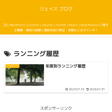
ジェイス ブログ
主にWordPress｜CentOS｜Ubuntu｜Python｜React｜ReactNative に関す
る構築・開発の経験と最新技術の検証・実験などをポスト中！
ランニング履歴
年度別ランニング履歴
ジョギング
2023.07.19
2026.07.31
スポンサーリンク