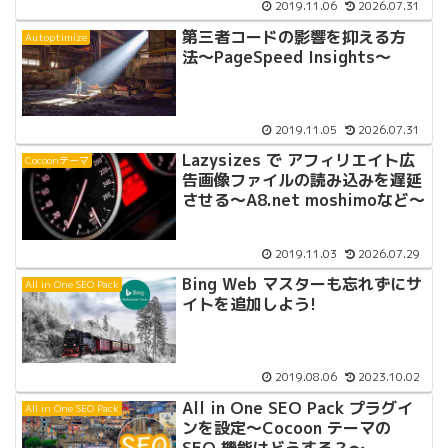
2019.11.06
2026.07.31
第三者コードの影響を抑える方
Autoptimize
法〜PageSpeed Insights〜
2019.11.05
2026.07.31
Lazysizes で アフィリエイト広
Cocoonテーマ
告画像ファイルの読み込みを遅延
させる〜A8.net moshimoなど〜
2019.11.03
2026.07.29
Bing Web マスターも忘れずにサ
All in One SEO Pack
イトを追加しよう!
2019.08.06
2023.10.02
All in One SEO Pack プラグイ
All in One SEO Pack
ンを設定〜Cocoon テーマの
SEO 機能はどうする？〜