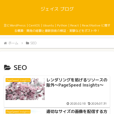
ジェイス ブログ
主にWordPress｜CentOS｜Ubuntu｜Python｜React｜ReactNative に関す
る構築・開発の経験と最新技術の検証・実験などをポスト中！
ホーム
SEO
SEO
レンダリングを妨げるリソースの
PageSpeed Insights
除外〜PageSpeed Insights〜
2020.02.18
2026.07.31
適切なサイズの画像を配信する方
PageSpeed Insights