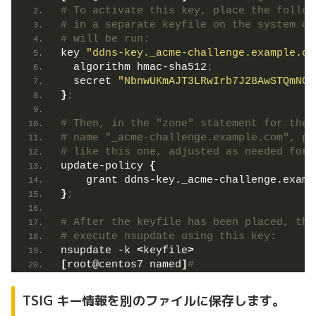
# To activate this key, place the follow
# in a separate keyfile on the system or
# will be run:
key 
"ddns-key._acme-challenge.example.co
  algorithm hmac-sha512
;
  secret 
"NbnwUKmAJT3LRwIrb7J28AwSTQmNOi
}
;
# Then, in the "zone" statement for the 
# name "_acme-challenge.example.com", pl
# like this one, adjusted as needed for 
update-policy 
{
    grant ddns-key._acme-challenge.examp
}
;
# After the keyfile has been placed, the
# execute nsupdate using this key:
nsupdate -k 
<
keyfile
>
[
root@centos7 named
]
#
TSIG キー情報を別のファイルに保存します。