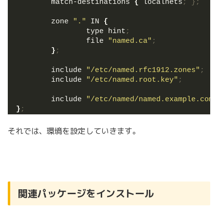
        match-destinations 
{
 localnets
; };
        zone 
"."
 IN 
{
                type hint
;
                file 
"named.ca"
;
}
;
        include 
"/etc/named.rfc1912.zones"
;
        include 
"/etc/named.root.key"
;
        include 
"/etc/named/named.example.com.
}
;
それでは、環境を設定していきます。
関連パッケージをインストール