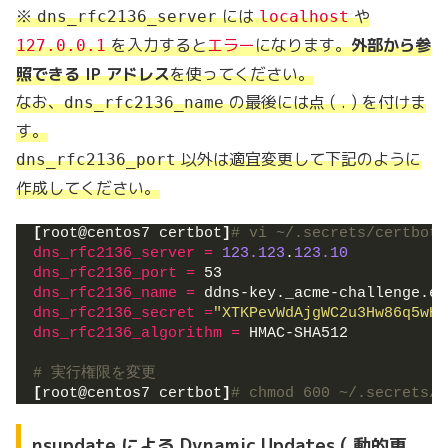
※
には
や
dns_rfc2136_server
localhost
を入力すると
エラー
になります。
外部から参
127.0.0.1
照できる IP アドレス
を使ってください。
なお、
の最後には点 ( . ) を付けま
dns_rfc2136_name
す。
以外は適宜変更して下記のように
dns_rfc2136_port
作成してください。
[
root@centos7 certbot
]
# vi ~/.secrets/certbot/
dns_rfc2136_server 
=
123.123
.
123.10
dns_rfc2136_port 
=
 53
dns_rfc2136_name 
=
 ddns-key._acme-challenge.ex
dns_rfc2136_secret 
=
"XTKPevWdAjgWC2u3Hw86q5wHc
dns_rfc2136_algorithm 
=
 HMAC-SHA512
# 実行権限を変更
[
root@centos7 certbot
]
# chmod 600 ~/.secrets/c
nsupdate による Dynamic Updates ( 動的更