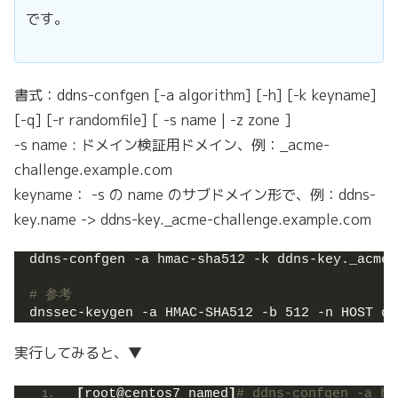
です。
書式：ddns-confgen [-a algorithm] [-h] [-k keyname]
[-q] [-r randomfile] [ -s name | -z zone ]
-s name : ドメイン検証用ドメイン、例：_acme-
challenge.example.com
keyname： -s の name のサブドメイン形で、例：ddns-
key.name -> ddns-key._acme-challenge.example.com
ddns-confgen -a hmac-sha512 -k ddns-key._acme-
# 参考
dnssec-keygen -a HMAC-SHA512 -b 512 -n HOST dd
実行してみると、▼
[
root@centos7 named
]
# ddns-confgen -a hm