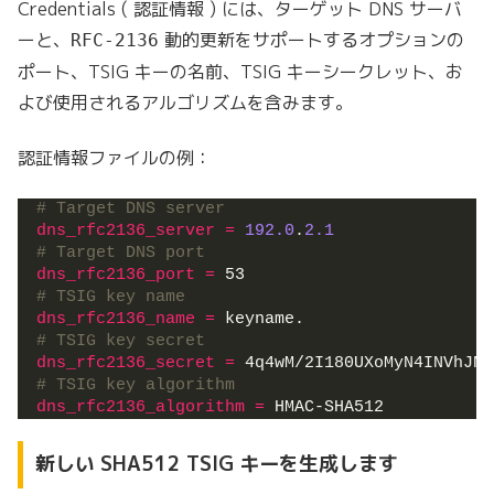
Credentials ( 認証情報 ) には、ターゲット DNS サーバ
ーと、
動的更新をサポートするオプションの
RFC-2136
ポート、TSIG キーの名前、TSIG キーシークレット、お
よび使用されるアルゴリズムを含みます。
認証情報ファイルの例：
# Target DNS server
dns_rfc2136_server 
=
192.0
.
2.1
# Target DNS port
dns_rfc2136_port 
=
 53
# TSIG key name
dns_rfc2136_name 
=
 keyname.
# TSIG key secret
dns_rfc2136_secret 
=
 4q4wM/2I180UXoMyN4INVhJNi
# TSIG key algorithm
dns_rfc2136_algorithm 
=
 HMAC-SHA512
新しい SHA512 TSIG キーを生成します