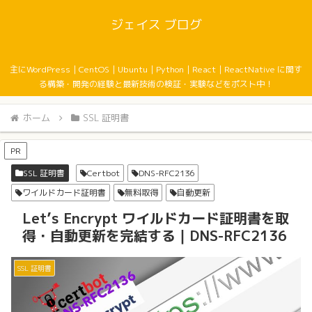
ジェイス ブログ
主にWordPress｜CentOS｜Ubuntu｜Python｜React｜ReactNative に関す
る構築・開発の経験と最新技術の検証・実験などをポスト中！
ホーム
SSL 証明書
PR
SSL 証明書
Certbot
DNS-RFC2136
ワイルドカード証明書
無料取得
自動更新
Let’s Encrypt ワイルドカード証明書を取
得・自動更新を完結する｜DNS-RFC2136
SSL 証明書