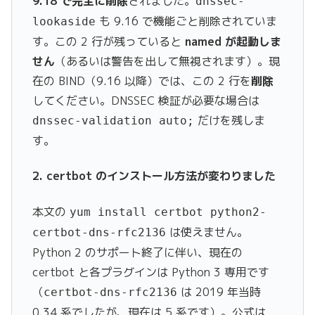
9.18 で完全に削除
されました。
dnssec-
も 9.16 で機能ごと削除されていま
lookaside
す。この 2 行が残っていると
named が起動しま
せん
（あるいは警告を出して無視されます）。現
在の BIND（9.16 以降）では、この 2 行を
削除
してください。DNSSEC 検証が必要な場合は
だけを残しま
dnssec-validation auto;
す。
2. certbot のインストール方法が変わりました
本文の
yum install certbot python2-
は使えません。
certbot-dns-rfc2136
Python 2 のサポート終了に伴い、現在の
certbot と各プラグインは Python 3 専用です
（
は 2019 年当時
certbot-dns-rfc2136
0.34 系でしたが、現在は 5 系です）。公式は