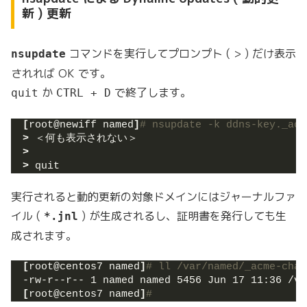
新 ) 更新
コマンドを実行してプロンプト ( > ) だけ表示
nsupdate
されれば OK です。
か
で終了します。
quit
CTRL + D
[
root@newiff named
]
# nsupdate -k ddns-key._acm
>
 ＜何も表示されない＞
>
>
 quit
実行されると動的更新の対象ドメインにはジャーナルファ
イル (
) が生成されるし、証明書を発行しても生
*.jnl
成されます。
[
root@centos7 named
]
# ll /var/named/_acme-chal
-rw-r--r-- 1 named named 5456 Jun 17 11:36 /va
[
root@centos7 named
]
#