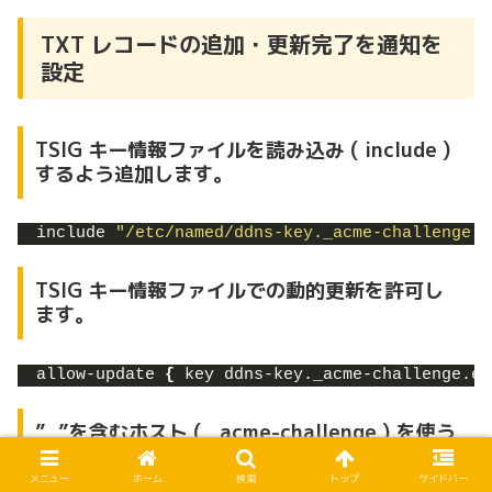
TXT レコードの追加・更新完了を通知を
設定
TSIG キー情報ファイルを読み込み ( include )
するよう追加します。
include 
"/etc/named/ddns-key._acme-challenge.e
TSIG キー情報ファイルでの動的更新を許可し
ます。
allow-update 
{
 key ddns-key._acme-challenge.ex
”_”を含むホスト ( _acme-challenge ) を使う
ため、オプションを変更します。
メニュー
ホーム
検索
トップ
サイドバー