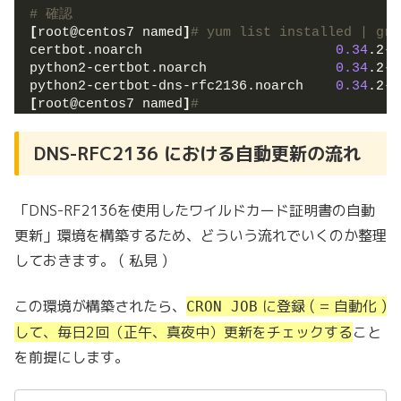
# 確認
[
root@centos7 named
]
# yum list installed | gre
certbot.noarch                        
0.34
.2-
3
python2-certbot.noarch                
0.34
.2-
3
python2-certbot-dns-rfc2136.noarch    
0.34
.2-
1
[
root@centos7 named
]
#
DNS-RFC2136 における自動更新の流れ
「DNS-RF2136を使用したワイルドカード証明書の自動
更新」環境を構築するため、どういう流れでいくのか整理
しておきます。 ( 私見 )
この環境が構築されたら、
に登録 ( = 自動化 )
CRON JOB
して、毎日2回（正午、真夜中）更新をチェックする
こと
を前提にします。