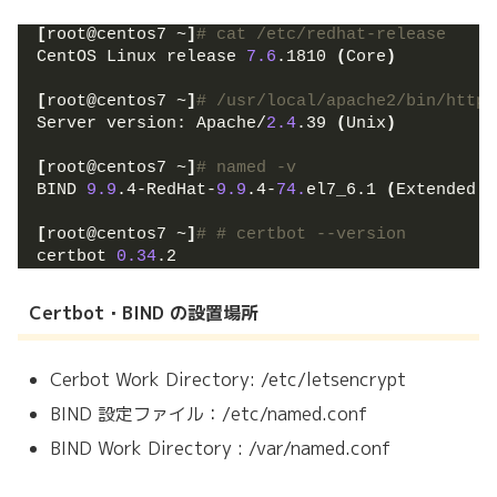
[
root@centos7 ~
]
# cat /etc/redhat-release
CentOS Linux release 
7.6
.1810 
(
Core
)
[
root@centos7 ~
]
# /usr/local/apache2/bin/httpd
Server version: Apache/
2.4
.39 
(
Unix
)
[
root@centos7 ~
]
# named -v 
BIND 
9.9
.4-RedHat-
9.9
.4-
74.
el7_6.1 
(
Extended S
[
root@centos7 ~
]
# # certbot --version 
certbot 
0.34
.2 
Certbot・BIND
の設置場所
Cerbot Work Directory: /etc/letsencrypt
BIND 設定ファイル：/etc/named.conf
BIND Work Directory : /var/named.conf