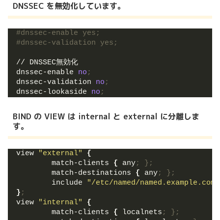
DNSSEC を無効化しています。
#dnssec-enable yes;
#dnssec-validation yes;
// DNSSEC無効化
dnssec-enable 
no
;
dnssec-validation 
no
;
dnssec-lookaside 
no
;
BIND の VIEW は internal と external に分離しま
す。
view 
"external"
{
        match-clients 
{
 any
; };
        match-destinations 
{
 any
; };
        include 
"/etc/named/named.example.com.
}
;
view 
"internal"
{
        match-clients 
{
 localnets
; };