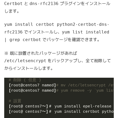
と
プラグインをインストール
Certbot
dns-rfc2136
します。
yum install certbot python2-certbot-dns-
でインストールし、
rfc2136
yum list installed
でパッケージを確認できます。
| grep certbot
※ 既に設置されたパッケージがあれば
をバックアップし、全て削除して
/etc/letsencrypt
からインストールします。
# 削除 ( 任意 )
[
root@centos7 named
]
# mv /etc/letsencrypt /etc
[
root@centos7 named
]
# yum remove -y `yum list 
# 設置
[
root@ centos7〜
]
＃ yum install epel-release
[
root@ centos7〜
]
＃ yum install certbot python2