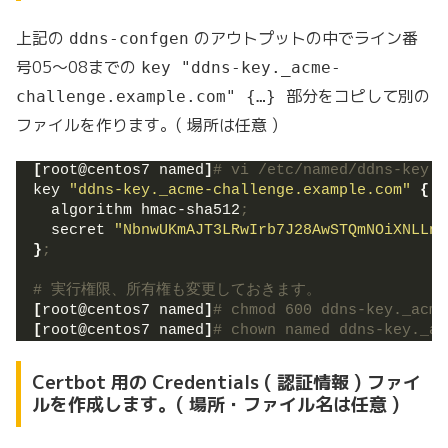
上記の
のアウトプットの中でライン番
ddns-confgen
号05〜08までの
key "ddns-key._acme-
部分をコピして別の
challenge.example.com" {…}
ファイルを作ります。( 場所は任意 )
[
root@centos7 named
]
# vi /etc/named/ddns-key._
key 
"ddns-key._acme-challenge.example.com"
{
  algorithm hmac-sha512
;
  secret 
"NbnwUKmAJT3LRwIrb7J28AwSTQmNOiXNLLn1
}
;
# 実行権限、所有権も変更しておきます。
[
root@centos7 named
]
# chmod 600 ddns-key._acme
[
root@centos7 named
]
# chown named ddns-key._ac
Certbot 用の Credentials ( 認証情報 ) ファイ
ルを作成します。( 場所・ファイル名は任意 )