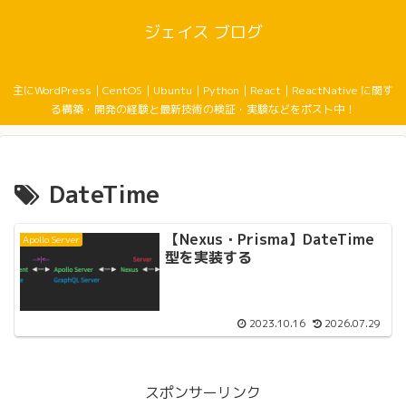
ジェイス ブログ
主にWordPress｜CentOS｜Ubuntu｜Python｜React｜ReactNative に関す
る構築・開発の経験と最新技術の検証・実験などをポスト中！
DateTime
【Nexus・Prisma】DateTime
Apollo Server
型を実装する
2023.10.16
2026.07.29
スポンサーリンク