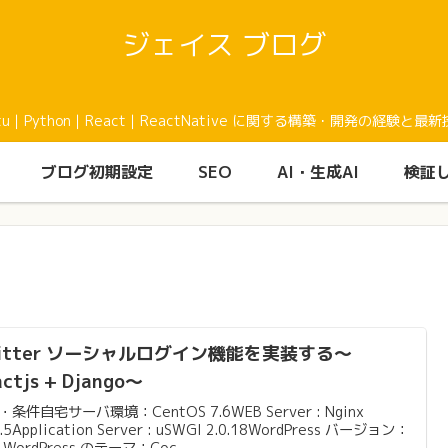
ジェイス ブログ
buntu｜Python｜React｜ReactNative に関する構築・開発の
ブログ初期設定
SEO
AI・生成AI
検証
witter ソーシャルログイン機能を実装する〜
actjs + Django〜
条件自宅サーバ環境：CentOS 7.6WEB Server : Nginx
7.5Application Server : uSWGI 2.0.18WordPress バージョン：
.1WordPress のテーマ：Coc...