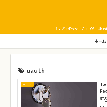
主にWordPress｜CentOS｜U
ホーム
oauth
T
CentOS 7
Re
現状・
1.1
5.3