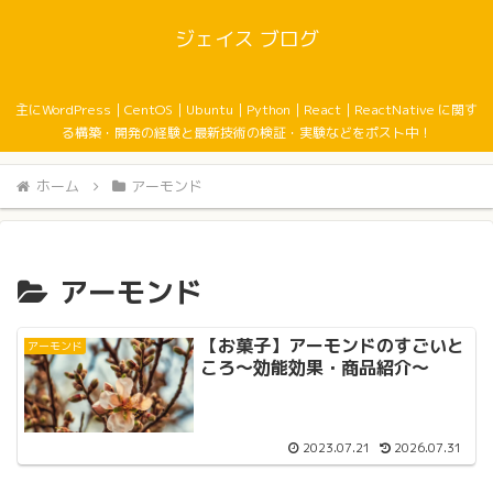
ジェイス ブログ
主にWordPress｜CentOS｜Ubuntu｜Python｜React｜ReactNative に関す
る構築・開発の経験と最新技術の検証・実験などをポスト中！
ホーム
アーモンド
アーモンド
【お菓子】アーモンドのすごいと
アーモンド
ころ〜効能効果・商品紹介〜
2023.07.21
2026.07.31