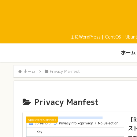
主にWordPress｜CentOS｜U
ホーム
ホーム
Privacy Manfest
Privacy Manfest
【R
App Store Connect
ス