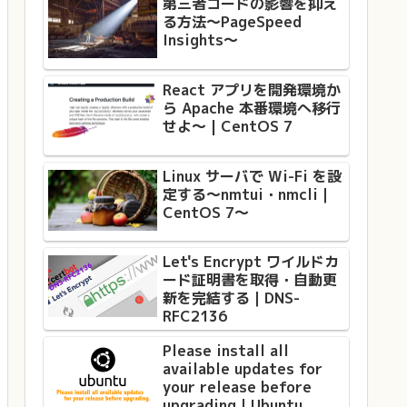
第三者コードの影響を抑え
る方法〜PageSpeed
Insights〜
React アプリを開発環境か
ら Apache 本番環境へ移行
せよ〜 | CentOS 7
Linux サーバで Wi-Fi を設
定する〜nmtui・nmcli｜
CentOS 7〜
Let's Encrypt ワイルドカ
ード証明書を取得・自動更
新を完結する｜DNS-
RFC2136
Please install all
available updates for
your release before
upgrading｜Ubuntu