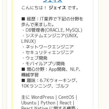
こんにちは！
ジェイス
です。
■ 経歴：IT業界で下記の分野を
歩んで来ました。
・DB管理者(ORACLE, MySQL)
・システムエンジニア(UNIX,
LINUX)
・ネットワークエンジニア
・セキュリティエンジニア
・ウェブ開発
・モバイルアプリ開発
■ 関心分野：App開発、NLP、
機械学習
■ 趣味：6.7Kウォーキング、
10Kランニング、ゴルフ
主に WordPress｜CentOS｜
Ubuntu｜Python｜React |
React Native に関する構築・