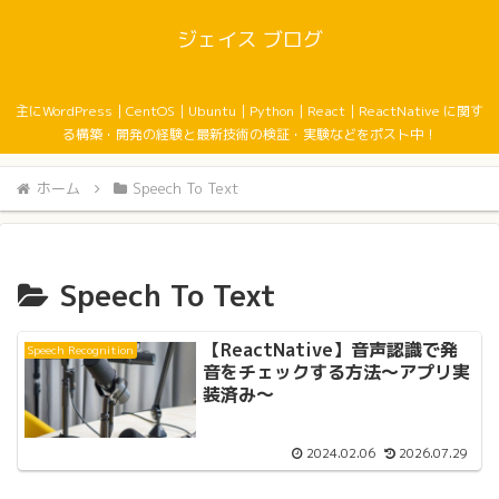
ジェイス ブログ
主にWordPress｜CentOS｜Ubuntu｜Python｜React｜ReactNative に関す
る構築・開発の経験と最新技術の検証・実験などをポスト中！
ホーム
Speech To Text
Speech To Text
【ReactNative】音声認識で発
Speech Recognition
音をチェックする方法〜アプリ実
装済み〜
2024.02.06
2026.07.29