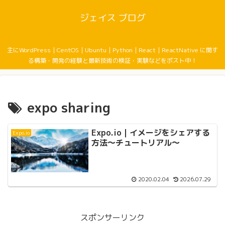
ジェイス ブログ
主にWordPress｜CentOS｜Ubuntu｜Python｜React｜ReactNative に関す
る構築・開発の経験と最新技術の検証・実験などをポスト中！
expo sharing
Expo.io｜イメージをシェアする
Expo.io
方法〜チュートリアル〜
2020.02.04
2026.07.29
スポンサーリンク