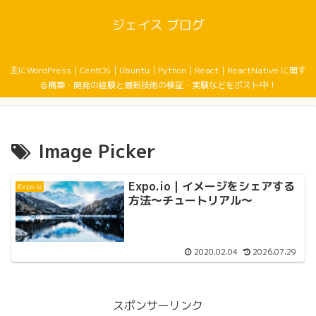
ジェイス ブログ
主にWordPress｜CentOS｜Ubuntu｜Python｜React｜ReactNative に関す
る構築・開発の経験と最新技術の検証・実験などをポスト中！
Image Picker
Expo.io｜イメージをシェアする
Expo.io
方法〜チュートリアル〜
2020.02.04
2026.07.29
スポンサーリンク