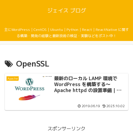
ジェイス ブログ
主にWordPress｜CentOS｜Ubuntu｜Python｜React｜ReactNative に関す
る構築・開発の経験と最新技術の検証・実験などをポスト中！
OpenSSL
最新のローカル LAMP 環境で
Apache
WordPress を構築する〜
Apache httpd の設置準備｜
CentOS 7
2019.06.19
2023.10.02
スポンサーリンク