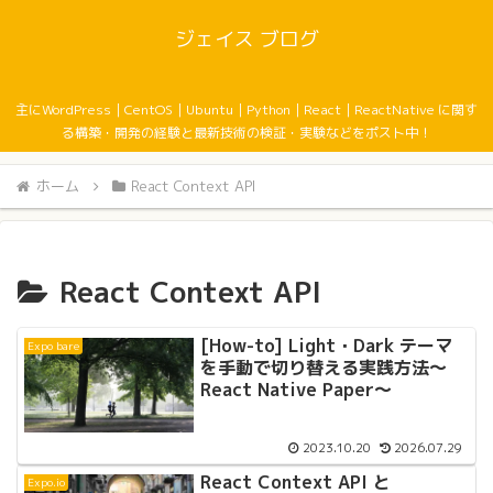
ジェイス ブログ
主にWordPress｜CentOS｜Ubuntu｜Python｜React｜ReactNative に関す
る構築・開発の経験と最新技術の検証・実験などをポスト中！
ホーム
React Context API
React Context API
[How-to] Light・Dark テーマ
Expo bare
を手動で切り替える実践方法〜
React Native Paper〜
2023.10.20
2026.07.29
React Context API と
Expo.io