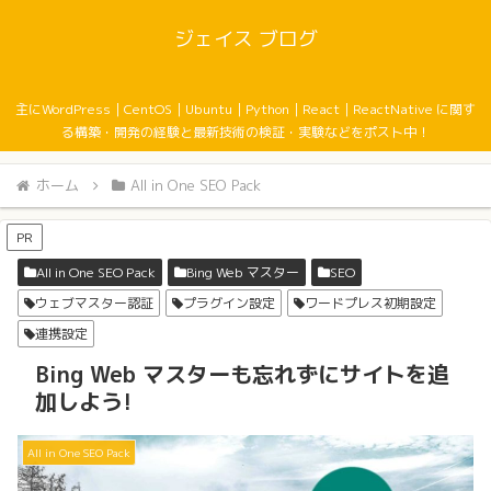
ジェイス ブログ
主にWordPress｜CentOS｜Ubuntu｜Python｜React｜ReactNative に関す
る構築・開発の経験と最新技術の検証・実験などをポスト中！
ホーム
All in One SEO Pack
PR
All in One SEO Pack
Bing Web マスター
SEO
ウェブマスター認証
プラグイン設定
ワードプレス初期設定
連携設定
Bing Web マスターも忘れずにサイトを追
加しよう!
All in One SEO Pack