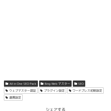
All in One SEO Pack
Bing Web マスター
SEO
ウェブマスター認証
プラグイン設定
ワードプレス初期設定
連携設定
シェアする