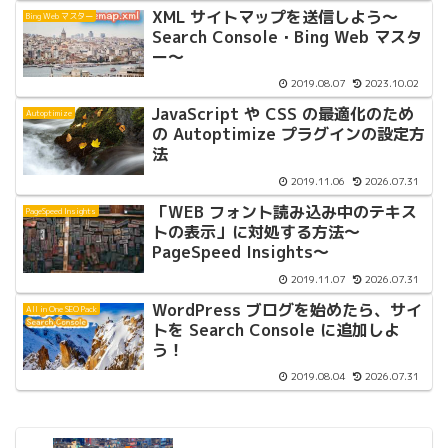
XML サイトマップを送信しよう〜
Bing Web マスター
Search Console・Bing Web マスタ
ー〜
2019.08.07
2023.10.02
JavaScript や CSS の最適化のため
Autoptimize
の Autoptimize プラグインの設定方
法
2019.11.06
2026.07.31
「WEB フォント読み込み中のテキス
PageSpeed Insights
トの表示」に対処する方法〜
PageSpeed Insights〜
2019.11.07
2026.07.31
WordPress ブログを始めたら、サイ
All in One SEO Pack
トを Search Console に追加しよ
う！
2019.08.04
2026.07.31