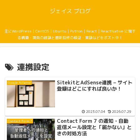
ジェイス ブログ
主にWordPress｜CentOS｜Ubuntu｜Python｜React｜ReactNative に関す
る構築・開発の経験と最新技術の検証・実験などをポスト中！
連携設定
SitekitとAdSense連携 – サイト
Google AdSense
登録はどこにすれば良いか！
2023.07.04
2026.07.29
Contact Form 7 の通知・自動
Contact Form 7
返信メール設定と「届かない」と
きの対処方法