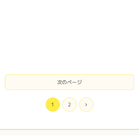
次のページ
次
1
2
へ