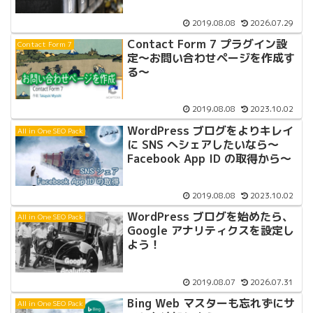
2019.08.08
2026.07.29
Contact Form 7 プラグイン設
Contact Form 7
定〜お問い合わせページを作成す
る〜
2019.08.08
2023.10.02
WordPress ブログをよりキレイ
All in One SEO Pack
に SNS へシェアしたいなら〜
Facebook App ID の取得から〜
2019.08.08
2023.10.02
WordPress ブログを始めたら、
All in One SEO Pack
Google アナリティクスを設定し
よう！
2019.08.07
2026.07.31
Bing Web マスターも忘れずにサ
All in One SEO Pack