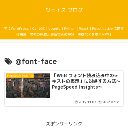
ジェイス ブログ
主にWordPress｜CentOS｜Ubuntu｜Python｜React｜ReactNative に関す
る構築・開発の経験と最新技術の検証・実験などをポスト中！
@font-face
「WEB フォント読み込み中のテ
PageSpeed Insights
キストの表示」に対処する方法〜
PageSpeed Insights〜
2019.11.07
2026.07.31
スポンサーリンク