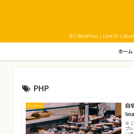
主にWordPress｜CentOS｜U
ホーム
PHP
自宅
WordPress
Im
※ 
プレ
いま