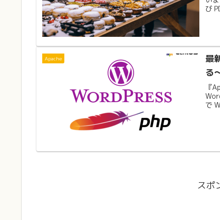
び 
最新
Apache
る〜
『Ap
Wo
で 
スポ