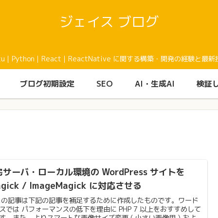
ジェイス ブログ
buntu｜Python｜React｜ReactNative に関する構築・開発の
ブログ初期設定
SEO
AI・生成AI
検証
サーバ・ローカル環境の WordPress サイトを
agick / ImageMagick に対応させる
この記事は下記の記事を補足するために作成したものです。ワード
スでは パフォーマンスの低下を理由に PHP 7 以上をおすすめして
す。また、よりスマートな画像サイズ変更 ( 小さい画像用 ) およ