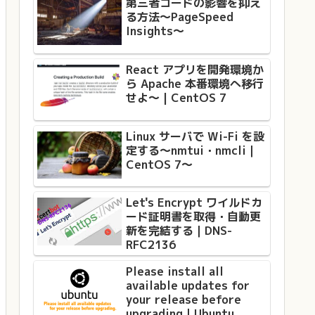
第三者コードの影響を抑え
る方法〜PageSpeed
Insights〜
React アプリを開発環境か
ら Apache 本番環境へ移行
せよ〜 | CentOS 7
Linux サーバで Wi-Fi を設
定する〜nmtui・nmcli｜
CentOS 7〜
Let's Encrypt ワイルドカ
ード証明書を取得・自動更
新を完結する｜DNS-
RFC2136
Please install all
available updates for
your release before
upgrading｜Ubuntu