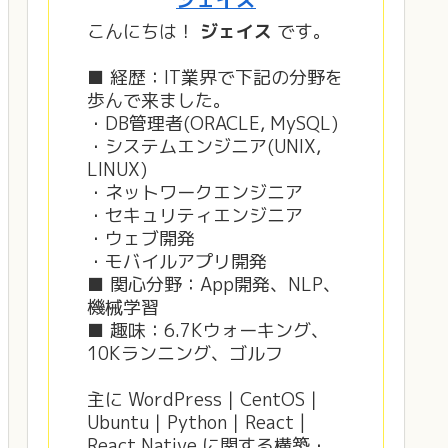
こんにちは！
ジェイス
です。
■ 経歴：IT業界で下記の分野を
歩んで来ました。
・DB管理者(ORACLE, MySQL)
・システムエンジニア(UNIX,
LINUX)
・ネットワークエンジニア
・セキュリティエンジニア
・ウェブ開発
・モバイルアプリ開発
■ 関心分野：App開発、NLP、
機械学習
■ 趣味：6.7Kウォーキング、
10Kランニング、ゴルフ
主に WordPress｜CentOS｜
Ubuntu｜Python｜React |
React Native に関する構築・