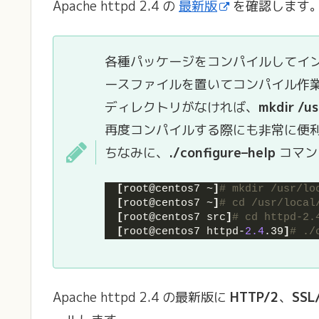
Apache httpd 2.4 の
最新版
を確認します。(2
各種パッケージをコンパイルしてイ
ースファイルを置いてコンパイル作
ディレクトリがなければ、
mkdir /us
再度コンパイルする際にも非常に便
ちなみに、
./configure–help
コマン
[
root@centos7 ~
]
# mkdir /usr/lo
[
root@centos7 ~
]
# cd /usr/local
[
root@centos7 src
]
# cd httpd-2.
[
root@centos7 httpd-
2.4
.39
]
# ./
Apache httpd 2.4 の最新版に
HTTP/2
、
SSL