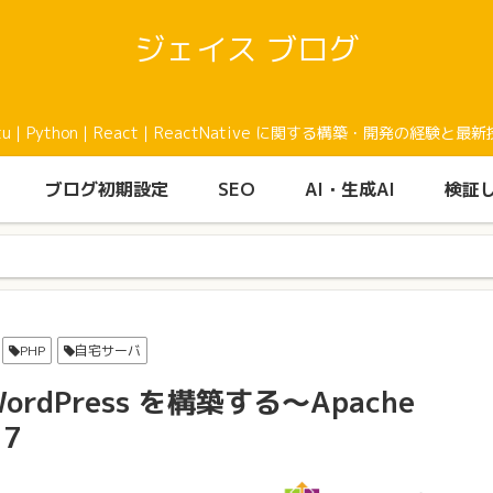
ジェイス ブログ
buntu｜Python｜React｜ReactNative に関する構築・開発の
ブログ初期設定
SEO
AI・生成AI
検証
PHP
自宅サーバ
rdPress を構築する〜Apache
 7