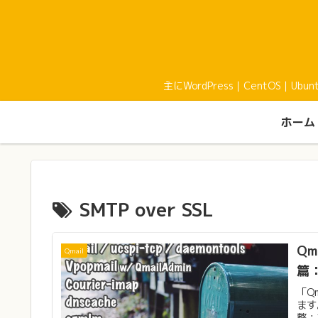
主にWordPress｜CentOS｜U
ホーム
SMTP over SSL
Qm
Qmail
篇
「Q
ます
整：