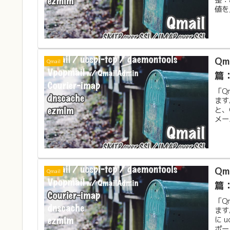
値を
Qm
Qmail
篇：
「Q
ます
と、
メー
Qm
Qmail
篇：
「Q
ます
に 
ポー.