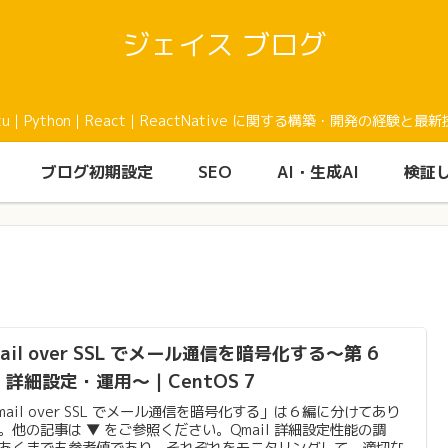
ジェイス ブログ
buntu｜Python｜React｜ReactNative に関する構築・開発の
ブログ初期設定
SEO
AI・生成AI
検証
ail over SSL でメール通信を暗号化する〜第 6
：詳細設定・運用〜｜CentOS 7
mail over SSL でメール通信を暗号化する」は６編に分けてあり
。他の記事は ▼ をご参照ください。Qmail 詳細設定性能の調
あくまでも参考値であり、それぞれをモニタリングして、適切な