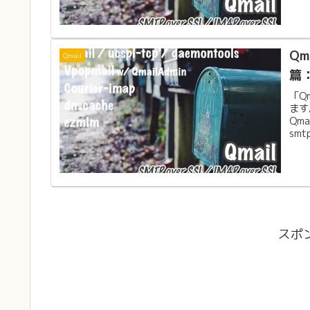
Qm
Qmail
篇：
「Q
ます
Qm
smtp
スポ