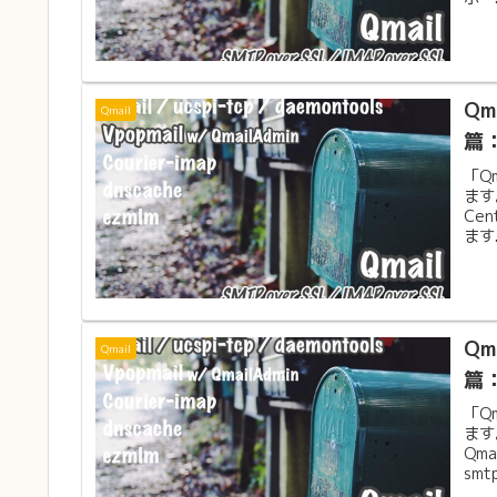
Qm
Qmail
篇：
「Q
ます
Ce
ます.
Qm
Qmail
篇
「Q
ます
Qm
smtp