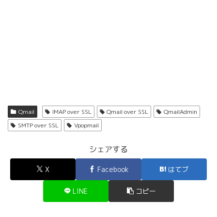
Qmail
IMAP over SSL
Qmail over SSL
QmailAdmin
SMTP over SSL
Vpopmail
シェアする
X
Facebook
はてブ
LINE
コピー