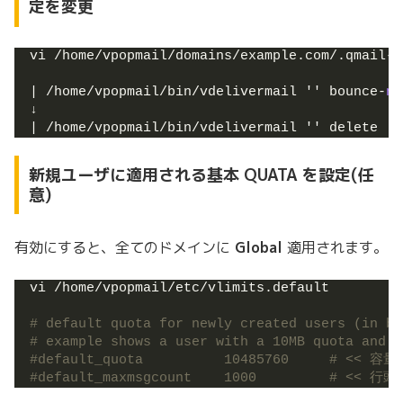
定を変更
vi /home/vpopmail/domains/example.com/.qmail-d
| /home/vpopmail/bin/vdelivermail '' bounce-
no
↓
| /home/vpopmail/bin/vdelivermail '' delete
新規ユーザに適用される基本 QUATA を設定(任
意)
有効にすると、全てのドメインに
Global
適用されます。
vi /home/vpopmail/etc/vlimits.default
# default quota for newly created users (in by
# example shows a user with a 10MB quota and a
#default_quota          10485760     # 
#default_maxmsgcount    1000         # <