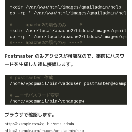
mkdir /var/www/html/images/qmailadmin/help
cp -rp * /var/www/html/images/qmailadmin/help
#---- apache2の場合のみ ----#
mkdir /usr/local/apache2/htdocs/images/qmailad
cp -rp * /usr/local/apache2/htdocs/images/qmai
#---- apache2の場合のみ ----#
Postmaster のみアクセスが可能なので、事前にパスワ
ードを生成した後に接続します。
# postmaster 作成
/home/vpopmail/bin/vadduser postmaster@example
# ユーザパスワード変更
/home/vpopmail/bin/vchangepw
ブラウザで確認します。
http://example.com/cgi-bin/qmailadmin
http://example.com/images/qmailadmin/help