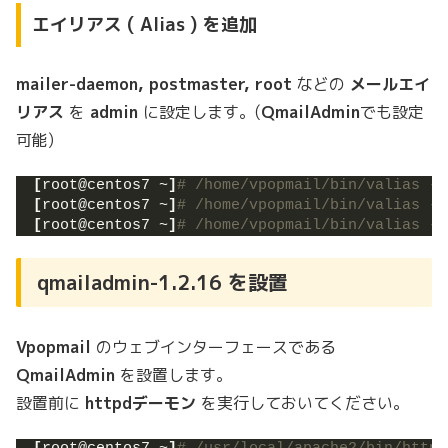
エイリアス ( Alias ) を追加
mailer-daemon, postmaster, root
などの
メールエイ
リアス
を
admin
に設定します。(
QmailAdmin
でも設定
可能)
[
root@centos7 ~
]
# /home/vpopmail/bin/valias -i
[
root@centos7 ~
]
# /home/vpopmail/bin/valias -i
[
root@centos7 ~
]
# /home/vpopmail/bin/valias -i
qmailadmin-1.2.16 を設置
Vpopmail
のウェブインターフェースである
QmailAdmin
を設置します。
設置前に
httpdデーモン
を実行しておいてください。