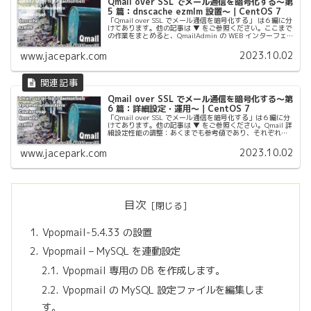
Qmail over SSL でメール通信を暗号化する〜第
5 篇：dnscache ezmlm 設置〜｜CentOS 7
「Qmail over SSL でメール通信を暗号化する」 は６編に分
けてあります。他の記事は ▼ をご参照ください。ここまで
の作業をまとめると、QmailAdmin の WEB インターフェ
イスで、より簡単かつ便利にメールを設定することが...
2023.10.02
www.jacepark.com
Qmail over SSL でメール通信を暗号化する〜第
6 篇：詳細設定・運用〜｜CentOS 7
「Qmail over SSL でメール通信を暗号化する」は６編に分
けてあります。他の記事は ▼ をご参照ください。Qmail 詳
細設定性能の調整：あくまでも参考値であり、それぞれを
モニタリングして、適切な値を見つける必要があります。
ech...
2023.10.02
www.jacepark.com
目次
Vpopmail-5.4.33 の設置
Vpopmail – MySQL を連動設定
Vpopmail 専用の DB を作成します。
Vpopmail の MySQL 設定ファイルを編集しま
す。