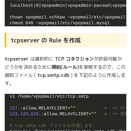
localhost|0|vpopadmin|vpopadmin-passwd|vpopmai
chown vpopmail.vchkpw ~vpopmail/etc/vpopmail.m
chmod 640 ~vpopmail/etc/vpopmail.mysql
tcpserver の Rule を作成
tcpserver
は選択的に
TCP コネクション
が許容可能か
どうかを決めるために
規則(ルール)
を参照するので、この
規則ファイル (
tcp.smtp.cdb
) を下記のように作成しま
す。
vi /home/vpopmail/etc/tcp.smtp
127.
:allow,RELAYCLIENT=
""
#  << 
123.123
.
123.
:allow,RELAYCLIENT=
""
#  << 
# tcp.smtp.cdb ファイルを作成します。