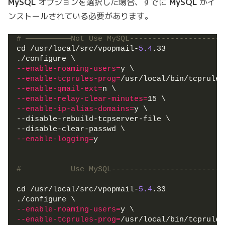
MySQL
オプションを選択した場合、すでに
MySQL
がイ
ンストールされている必要があります。
# ——————————Not Use MySQL---------------------
cd /usr/local/src/vpopmail-
5.4
.33
./configure \
--enable-roaming-users
=
y \
--enable-tcprules-prog
=
/usr/local/bin/tcprules
--enable-qmail-ext
=
n \
--enable-relay-clear-minutes
=
15 \
--enable-ip-alias-domains
=
y \
--disable-rebuild-tcpserver-file \
--disable-clear-passwd \
--enable-logging
=
y
# ——————————Use MySQL-------------------------
cd /usr/local/src/vpopmail-
5.4
.33
./configure \
--enable-roaming-users
=
y \
--enable-tcprules-prog
=
/usr/local/bin/tcprules