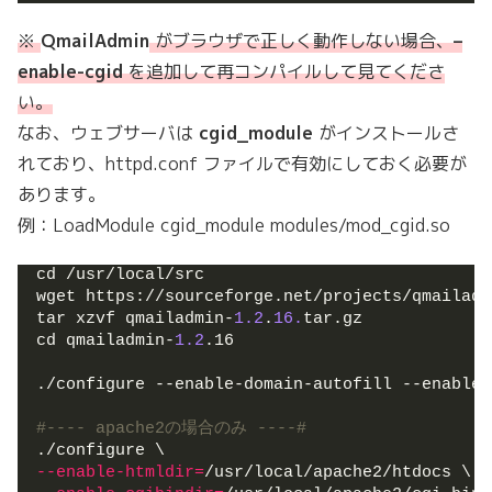
※
QmailAdmin
がブラウザで正しく動作しない場合、
–
enable-cgid
を追加して再コンパイルして見てくださ
い。
なお、ウェブサーバは
cgid_module
がインストールさ
れており、httpd.conf ファイルで有効にしておく必要が
あります。
例：LoadModule cgid_module modules/mod_cgid.so
cd /usr/local/src
wget https://sourceforge.net/projects/qmailadm
tar xzvf qmailadmin-
1.2
.
16.
tar.gz
cd qmailadmin-
1.2
.16
./configure --enable-domain-autofill --enable-
#---- apache2の場合のみ ----#
./configure \
--enable-htmldir
=
/usr/local/apache2/htdocs \