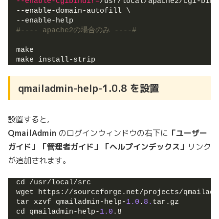
--enable-cgibindir
=
/usr/local/apache2/cgi-bin 
--enable-domain-autofill \
--enable-help
#---- apache2の場合のみ ----#
make
make install-strip
qmailadmin-help-1.0.8 を設置
設置すると,
QmailAdmin
のログインウィンドウの右下に
「ユーザー
ガイド」「管理者ガイド」「ヘルプインデックス」
リンク
が追加されます。
cd /usr/local/src
wget https://sourceforge.net/projects/qmailadm
tar xzvf qmailadmin-help-
1.0
.
8.
tar.gz
cd qmailadmin-help-
1.0
.8