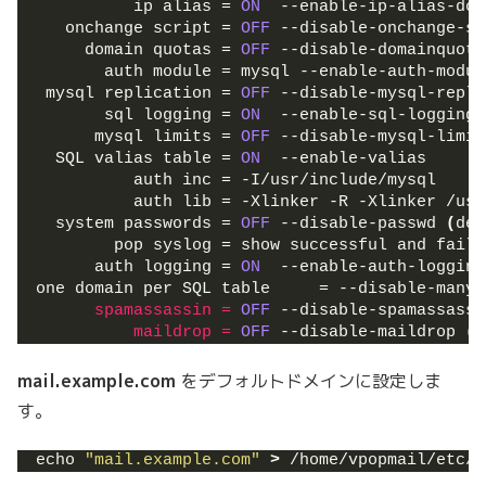
          ip alias = 
ON
  --enable-ip-alias-dom
   onchange script = 
OFF
 --disable-onchange-sc
     domain quotas = 
OFF
 --disable-domainquota
       auth module = mysql --enable-auth-modul
 mysql replication = 
OFF
 --disable-mysql-repli
       sql logging = 
ON
  --enable-sql-logging
      mysql limits = 
OFF
 --disable-mysql-limit
  SQL valias table = 
ON
  --enable-valias
          auth inc = -I/usr/include/mysql
          auth lib = -Xlinker -R -Xlinker /usr
  system passwords = 
OFF
 --disable-passwd 
(
def
        pop syslog = show successful and faile
      auth logging = 
ON
  --enable-auth-logging
one domain per SQL table     = --disable-many-
      spamassassin 
=
OFF
 --disable-spamassassi
          maildrop 
=
OFF
 --disable-maildrop 
(
d
mail.example.com
をデフォルトドメインに設定しま
す。
echo 
"mail.example.com"
>
 /home/vpopmail/etc/d