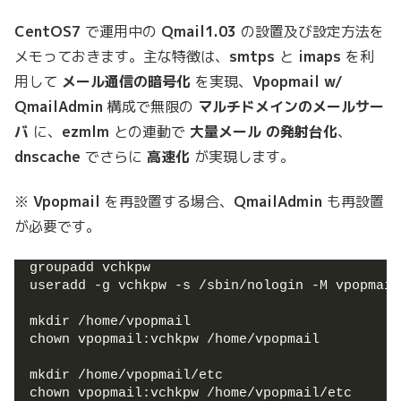
CentOS7
で運用中の
Qmail1.03
の設置及び設定方法を
メモっておきます。主な特徴は、
smtps
と
imaps
を利
用して
メール通信の暗号化
を実現、
Vpopmail w/
QmailAdmin
構成で無限の
マルチドメインのメールサー
バ
に、
ezmlm
との連動で
大量メール の発射台化
、
dnscache
でさらに
高速化
が実現します。
※
Vpopmail
を再設置する場合、
QmailAdmin
も再設置
が必要です。
groupadd vchkpw
useradd -g vchkpw -s /sbin/nologin -M vpopmail
mkdir /home/vpopmail
chown vpopmail:vchkpw /home/vpopmail
mkdir /home/vpopmail/etc
chown vpopmail:vchkpw /home/vpopmail/etc