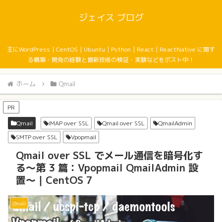
ジェイス ブログ
主にWordPress｜CentOS｜Ubuntu｜Python｜React｜ReactNative に関す
る構築・開発の経験と最新技術の検証・実験などをポスト中！
ホーム
Qmail
PR
Qmail
IMAP over SSL
Qmail over SSL
QmailAdmin
SMTP over SSL
Vpopmail
Qmail over SSL でメール通信を暗号化す
る〜第 3 篇：Vpopmail QmailAdmin 設
置〜｜CentOS 7
Qmail