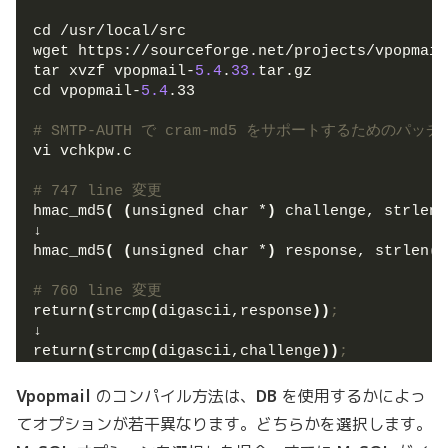
cd /usr/local/src
wget https://sourceforge.net/projects/vpopmail
tar xvzf vpopmail-
5.4
.
33.
tar.gz
cd vpopmail-
5.4
.33
# SMTP-AUTH で cram-md5 をサポートするためのパッチ
vi vchkpw.c
# 747 line 変更
hmac_md5
(
(
unsigned char *
)
 challenge, strlen
(
↓
hmac_md5
(
(
unsigned char *
)
 response, strlen
(
r
# 760 line 変更
return
(
strcmp
(
digascii,response
))
;
↓
return
(
strcmp
(
digascii,challenge
))
;
Vpopmail
のコンパイル方法は、
DB
を使用するかによっ
てオプションが若干異なります。どちらかを選択します。