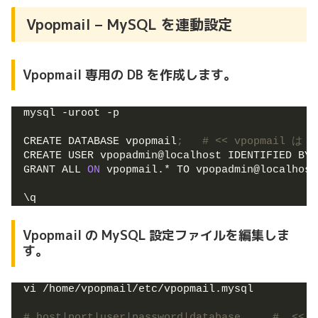
Vpopmail – MySQL を連動設定
Vpopmail 専用の DB を作成します。
mysql -uroot -p
CREATE DATABASE vpopmail
;   # << vpopmail は
CREATE USER vpopadmin@localhost IDENTIFIED BY 
GRANT ALL 
ON
 vpopmail.* TO vpopadmin@localhost
\q
Vpopmail の MySQL 設定ファイルを編集しま
す。
vi /home/vpopmail/etc/vpopmail.mysql
# host|port|user|password|database     # 