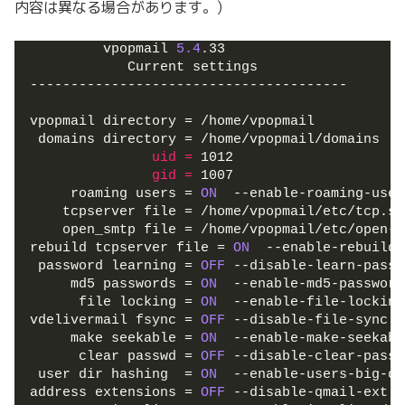
内容は異なる場合があります。)
         vpopmail 
5.4
.33
            Current settings
---------------------------------------
vpopmail directory = /home/vpopmail
 domains directory = /home/vpopmail/domains
               uid 
=
 1012
               gid 
=
 1007
     roaming users = 
ON
  --enable-roaming-user
    tcpserver file = /home/vpopmail/etc/tcp.sm
    open_smtp file = /home/vpopmail/etc/open-s
rebuild tcpserver file = 
ON
  --enable-rebuild-
 password learning = 
OFF
 --disable-learn-passw
     md5 passwords = 
ON
  --enable-md5-password
      file locking = 
ON
  --enable-file-locking
vdelivermail fsync = 
OFF
 --disable-file-sync 
(
     make seekable = 
ON
  --enable-make-seekabl
      clear passwd = 
OFF
 --disable-clear-passw
 user dir hashing  = 
ON
  --enable-users-big-di
address extensions = 
OFF
 --disable-qmail-ext 
(