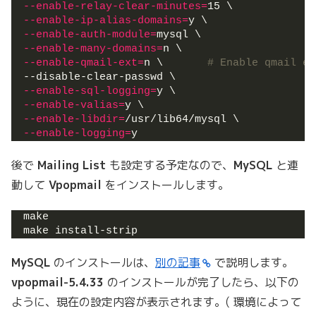
--enable-relay-clear-minutes
=
15 \
--enable-ip-alias-domains
=
y \
--enable-auth-module
=
mysql \
--enable-many-domains
=
n \
--enable-qmail-ext
=
n \       
# Enable qmail em
--disable-clear-passwd \
--enable-sql-logging
=
y \
--enable-valias
=
y \
--enable-libdir
=
/usr/lib64/mysql \
--enable-logging
=
y
後で
Mailing List
も設定する予定なので、
MySQL
と連
動して
Vpopmail
をインストールします。
make
make install-strip
MySQL
のインストールは、
別の記事
で説明します。
vpopmail-5.4.33
のインストールが完了したら、以下の
ように、現在の設定内容が表示されます。( 環境によって