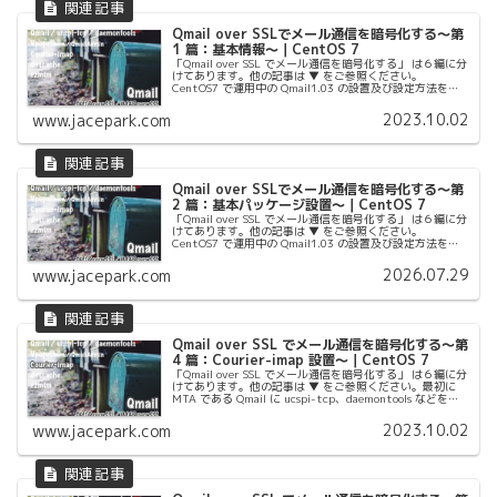
Qmail over SSLでメール通信を暗号化する〜第
1 篇：基本情報〜｜CentOS 7
「Qmail over SSL でメール通信を暗号化する」 は６編に分
けてあります。他の記事は ▼ をご参照ください。
CentOS7 で運用中の Qmail1.03 の設置及び設定方法をメ
モっておきます。主な特徴は、smtps と imap...
2023.10.02
www.jacepark.com
Qmail over SSLでメール通信を暗号化する〜第
2 篇：基本パッケージ設置〜｜CentOS 7
「Qmail over SSL でメール通信を暗号化する」 は６編に分
けてあります。他の記事は ▼ をご参照ください。
CentOS7 で運用中の Qmail1.03 の設置及び設定方法をメ
モっておきます。主な特徴は、smtps と imap...
2026.07.29
www.jacepark.com
Qmail over SSL でメール通信を暗号化する〜第
4 篇：Courier-imap 設置〜｜CentOS 7
「Qmail over SSL でメール通信を暗号化する」 は６編に分
けてあります。他の記事は ▼ をご参照ください。最初に
MTA である Qmail に ucspi-tcp、daemontools などを設
置して、複数のドメインをサポー...
2023.10.02
www.jacepark.com