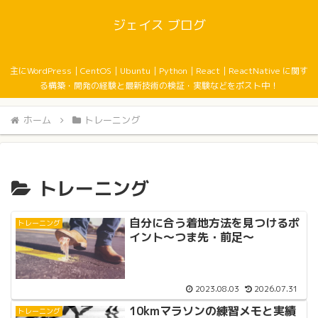
ジェイス ブログ
主にWordPress｜CentOS｜Ubuntu｜Python｜React｜ReactNative に関す
る構築・開発の経験と最新技術の検証・実験などをポスト中！
ホーム
トレーニング
トレーニング
自分に合う着地方法を見つけるポ
トレーニング
イント〜つま先・前足〜
2023.08.03
2026.07.31
10kmマラソンの練習メモと実績
トレーニング