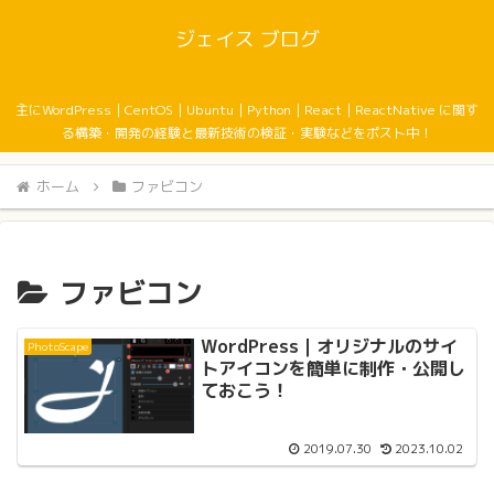
ジェイス ブログ
主にWordPress｜CentOS｜Ubuntu｜Python｜React｜ReactNative に関す
る構築・開発の経験と最新技術の検証・実験などをポスト中！
ホーム
ファビコン
ファビコン
WordPress｜オリジナルのサイ
PhotoScape
トアイコンを簡単に制作・公開し
ておこう！
2019.07.30
2023.10.02