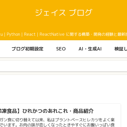
ジェイス ブログ
buntu｜Python｜React｜ReactNative に関する構築・開発の
ブログ初期設定
SEO
AI・生成AI
検証
冷凍食品】ひれかつのあれこれ・商品紹介
ガン食に切り替えて以来、私はプラントベースヒレカツをよく楽
でいます。お肉の味が恋しくなったときやすぐにお腹いっぱい食