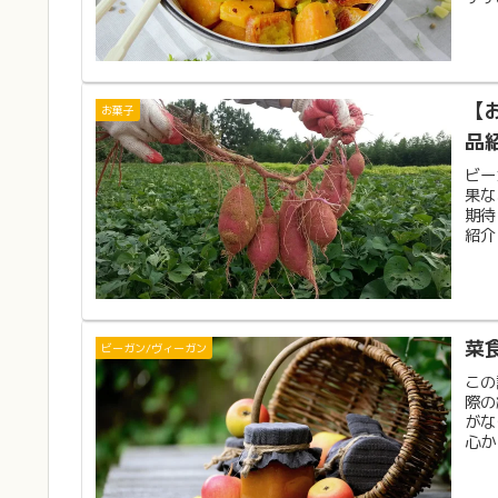
【
お菓子
品
ビー
果な
期待
紹介
菜
ビーガン/ヴィーガン
この
際の
がな
心か