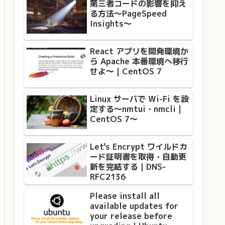
第三者コードの影響を抑え
る方法〜PageSpeed
Insights〜
React アプリを開発環境か
ら Apache 本番環境へ移行
せよ〜 | CentOS 7
Linux サーバで Wi-Fi を設
定する〜nmtui・nmcli｜
CentOS 7〜
Let's Encrypt ワイルドカ
ード証明書を取得・自動更
新を完結する｜DNS-
RFC2136
Please install all
available updates for
your release before