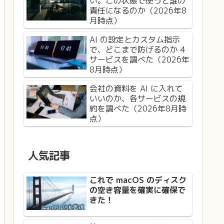
い。この状態で使うと誰の
責任になるのか（2026年8
月時点）
AI の設定とカスタム指示
で、どこまで防げるのか 4
サービスを調べた（2026年
8月時点）
会社の資料を AI に入れて
いいのか、各サービスの規
約を調べた（2026年8月時
点）
人気記事
これで macOS のディスク
の空き容量を確実に確保で
きた！