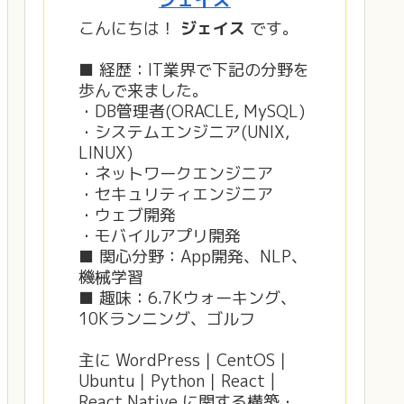
こんにちは！
ジェイス
です。
■ 経歴：IT業界で下記の分野を
歩んで来ました。
・DB管理者(ORACLE, MySQL)
・システムエンジニア(UNIX,
LINUX)
・ネットワークエンジニア
・セキュリティエンジニア
・ウェブ開発
・モバイルアプリ開発
■ 関心分野：App開発、NLP、
機械学習
■ 趣味：6.7Kウォーキング、
10Kランニング、ゴルフ
主に WordPress｜CentOS｜
Ubuntu｜Python｜React |
React Native に関する構築・