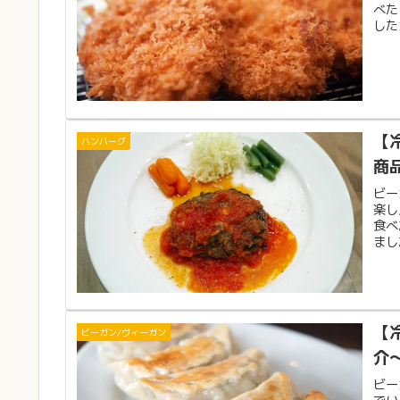
べた
した
【
ハンバーグ
商
ビー
楽し
食べ
まし
【
ビーガン/ヴィーガン
介
ビー