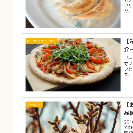
でい
いと
が、
【
ビーガン/ヴィーガン
介
ビー
でい
いと
が、
【
アーモンド
品
20
抗酸
防)