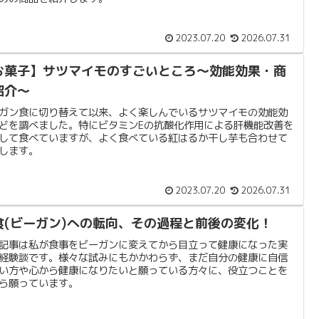
2023.07.20
2026.07.31
お菓子】サツマイモのすごいところ〜効能効果・商
紹介〜
ガン食に切り替えて以来、よく楽しんでいるサツマイモの効能効
どを調べました。特にビタミンEの抗酸化作用による肝機能改善を
して食べていますが、よく食べている紅はるか干し芋も合わせて
します。
2023.07.20
2026.07.31
食(ビーガン)への転向、その過程と前後の変化！
記事は私が食事をビーガンに変えてから目立って健康になった実
経験談です。様々な試みにもかかわらず、まだ自分の健康に自信
い方や心から健康になりたいと願っている方々に、役立つことを
ら願っています。