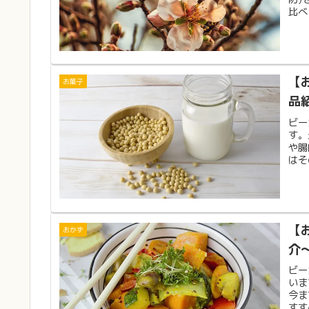
比べ
【
お菓子
品
ビー
す。
や腸
はそ
【
おかず
介
ビー
いま
今ま
すす