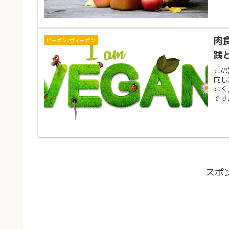
肉
ビーガン/ヴィーガン
践
この
向し
ごく
です
スポ