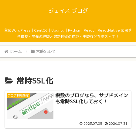
ジェイス ブログ
主にWordPress｜CentOS｜Ubuntu｜Python｜React｜ReactNative に関す
る構築・開発の経験と最新技術の検証・実験などをポスト中！
ホーム
常時SSL化
常時SSL化
複数のブログなら、サブドメイン
ブログ初期設定
も常時SSL化しておく！
2023.07.05
2026.07.31