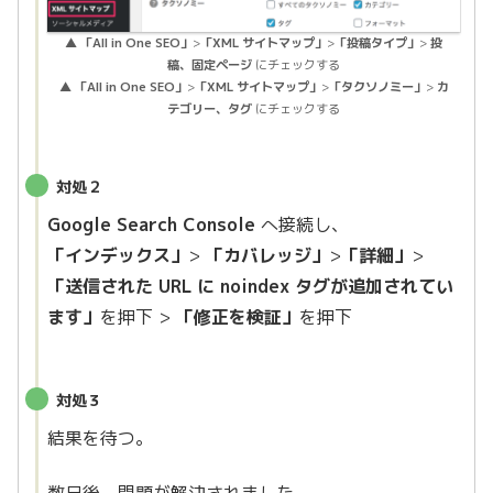
▲
「All in One SEO」
>
「XML サイトマップ」
>
「投稿タイプ」
>
投
稿、固定ページ
にチェックする
▲
「All in One SEO」
>
「XML サイトマップ」
>
「タクソノミー」
>
カ
テゴリー、タグ
にチェックする
対処２
Google Search Console
へ接続し、
「インデックス」
>
「カバレッジ」
>
「詳細」
>
「送信された URL に noindex タグが追加されてい
ます」
を押下 >
「修正を検証」
を押下
対処３
結果を待つ。