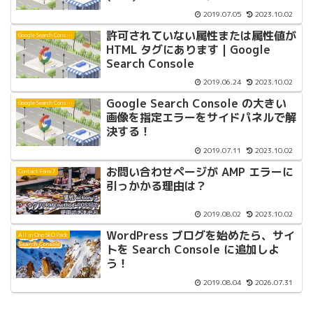
2019.07.05
2023.10.02
許可されていない属性または属性値が
Google Search Console
HTML タグにあります | Google
Search Console
2019.06.24
2023.10.02
Google Search Console の大きい
Google Search Console
画像を指定エラーをサイドパネルで解
決する！
2019.07.11
2023.10.02
お問い合わせページが AMP エラーに
Contact Form 7
引っかかる理由は？
2019.08.02
2023.10.02
WordPress ブログを始めたら、サイ
All in One SEO Pack
トを Search Console に追加しよ
う！
2019.08.04
2026.07.31