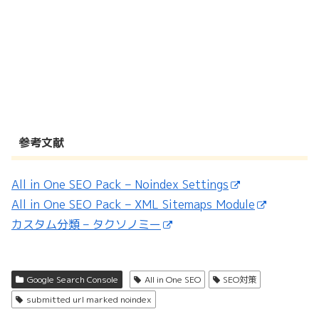
参考文献
All in One SEO Pack – Noindex Settings
All in One SEO Pack – XML Sitemaps Module
カスタム分類 – タクソノミー
Google Search Console
All in One SEO
SEO対策
submitted url marked noindex