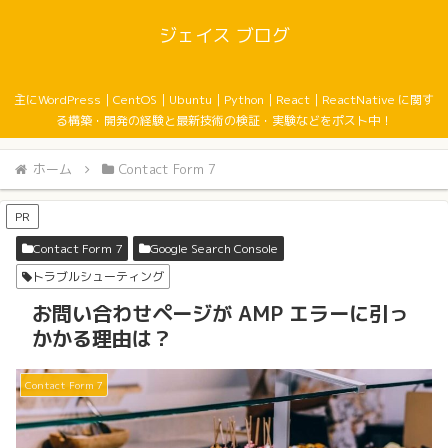
ジェイス ブログ
主にWordPress｜CentOS｜Ubuntu｜Python｜React｜ReactNative に関す
る構築・開発の経験と最新技術の検証・実験などをポスト中！
ホーム
Contact Form 7
PR
Contact Form 7
Google Search Console
トラブルシューティング
お問い合わせページが AMP エラーに引っ
かかる理由は？
Contact Form 7