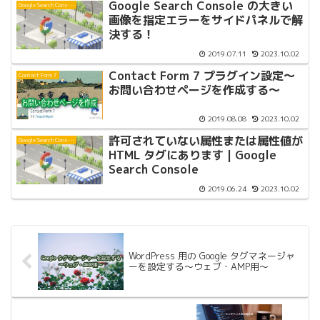
Google Search Console の大きい
Google Search Console
画像を指定エラーをサイドパネルで解
決する！
2019.07.11
2023.10.02
Contact Form 7 プラグイン設定〜
Contact Form 7
お問い合わせページを作成する〜
2019.08.08
2023.10.02
許可されていない属性または属性値が
Google Search Console
HTML タグにあります | Google
Search Console
2019.06.24
2023.10.02
WordPress 用の Google タグマネージャ
ーを設定する〜ウェブ・AMP用〜