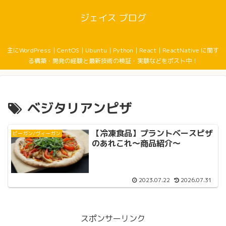
ジェイス ブログ
主にWordPress｜CentOS｜Ubuntu｜Python｜React｜ReactNative に関す
る構築・開発の経験と最新技術の検証・実験などをポスト中！
ベジタリアンピザ
【冷凍食品】プラントベースピザ
ビーガン/ヴィーガン
のあれこれ〜商品紹介〜
2023.07.22
2026.07.31
スポンサーリンク