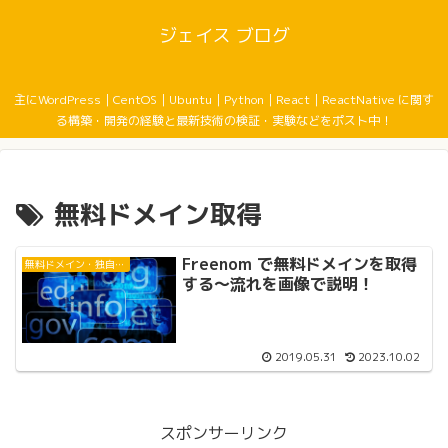
ジェイス ブログ
主にWordPress｜CentOS｜Ubuntu｜Python｜React｜ReactNative に関す
る構築・開発の経験と最新技術の検証・実験などをポスト中！
無料ドメイン取得
Freenom で無料ドメインを取得
無料ドメイン・独自ドメイン
する〜流れを画像で説明！
2019.05.31
2023.10.02
スポンサーリンク