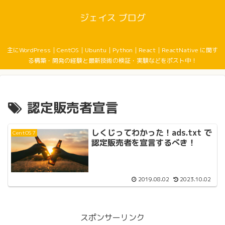
ジェイス ブログ
主にWordPress｜CentOS｜Ubuntu｜Python｜React｜ReactNative に関す
る構築・開発の経験と最新技術の検証・実験などをポスト中！
認定販売者宣言
しくじってわかった！ads.txt で
CentOS 7
認定販売者を宣言するべき！
2019.08.02
2023.10.02
スポンサーリンク