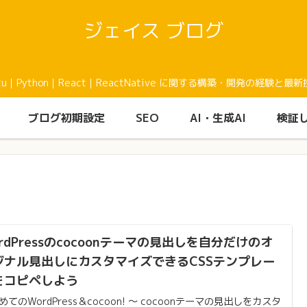
ジェイス ブログ
buntu｜Python｜React｜ReactNative に関する構築・開発の
ブログ初期設定
SEO
AI・生成AI
検証
rdPressのcocoonテーマの見出しを自分だけのオ
ジナル見出しにカスタマイズできるCSSテンプレー
をコピペしよう
めてのWordPress＆cocoon! 〜 cocoonテーマの見出しをカスタ