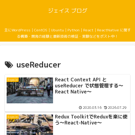
ジェイス ブログ
主にWordPress｜CentOS｜Ubuntu｜Python｜React｜ReactNative に関す
る構築・開発の経験と最新技術の検証・実験などをポスト中！
useReducer
React Context API と
Expo.io
useReducer で状態管理する〜
React Native〜
2020.03.16
2026.07.29
Redux ToolkitでReduxを楽に使
Expo.io
う〜React-Native〜