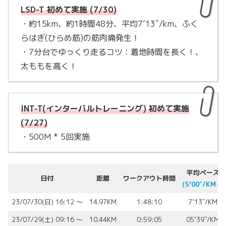
LSD-T 初めて実施 (7/30)
・約15km、約1時間48分、平均7’13″/km、ふく
らはぎ(ひらめ筋)の筋肉痛発生！
・7分台でゆっくり走るコツ：着地時間を長く！、
太ももを高く！
INT-T(インターバルトレーニング) 初めて実施
(7/27)
・500M * 5回実施
平均ペース
日付
距離
ワークアウト時間
(5’00″/KM⬇︎)
23/07/30(日) 16:12 〜
14.97KM
1:48:10
7’13″/KM
23/07/29(土) 09:16 〜
10.44KM
0:59:05
05’39″/KM