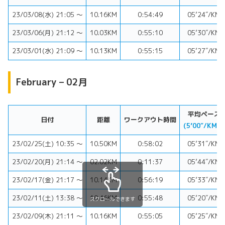
23/03/08(水) 21:05 〜
10.16KM
0:54:49
05’24″/KM
23/03/06(月) 21:12 〜
10.03KM
0:55:10
05’30″/KM
23/03/01(水) 21:09 〜
10.13KM
0:55:15
05’27″/KM
February – 02月
平均ペース
日付
距離
ワークアウト時間
(5’00″/KM⬇︎)
23/02/25(土) 10:35 〜
10.50KM
0:58:02
05’31″/KM
23/02/20(月) 21:14 〜
02.02KM
0:11:37
05’44″/KM
23/02/17(金) 21:17 〜
10.14KM
0:56:19
05’33″/KM
23/02/11(土) 13:38 〜
10.46KM
0:55:48
05’20″/KM
スクロールできます
23/02/09(木) 21:11 〜
10.16KM
0:55:05
05’25″/KM