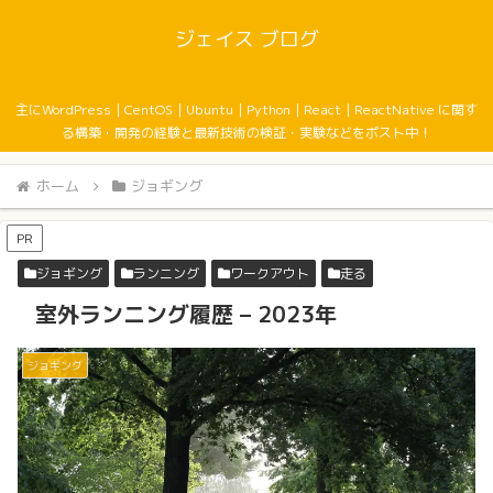
ジェイス ブログ
主にWordPress｜CentOS｜Ubuntu｜Python｜React｜ReactNative に関す
る構築・開発の経験と最新技術の検証・実験などをポスト中！
ホーム
ジョギング
PR
ジョギング
ランニング
ワークアウト
走る
室外ランニング履歴 – 2023年
ジョギング