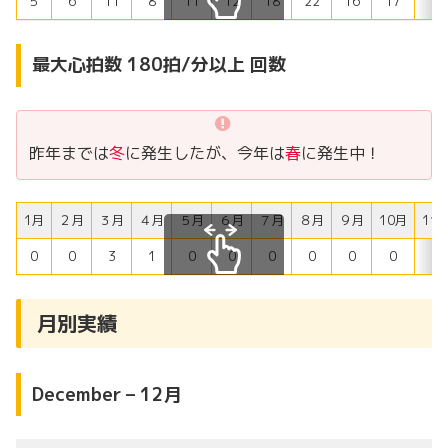
5
6
11
8
11
12
18
22
16
17
12
スクロールできます
最大心拍数 180拍/分以上 回数
昨年までは
冬
に発生したが、今年は
春
に発生中！
1月
２月
３月
４月
５月
６月
７月
８月
９月
10月
11
0
0
3
1
0
0
0
0
0
0
0
スクロールできます
月別実績
December – 12月