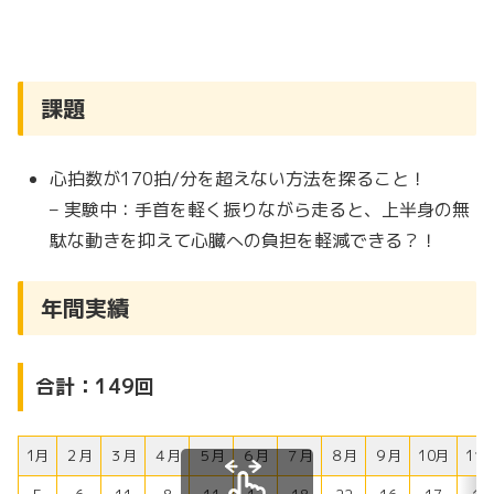
課題
心拍数が170拍/分を超えない方法を探ること！
– 実験中：手首を軽く振りながら走ると、上半身の無
駄な動きを抑えて心臓への負担を軽減できる？！
年間実績
合計：149回
1月
２月
３月
４月
５月
６月
７月
８月
９月
10月
11