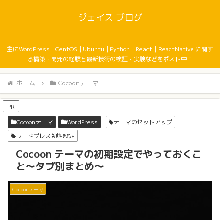
ジェイス ブログ
主にWordPress｜CentOS｜Ubuntu｜Python｜React｜ReactNative に関す
る構築・開発の経験と最新技術の検証・実験などをポスト中！
ホーム
Cocoonテーマ
PR
Cocoonテーマ
WordPress
テーマのセットアップ
ワードプレス初期設定
Cocoon テーマの初期設定でやっておくこ
と〜タブ別まとめ〜
Cocoonテーマ