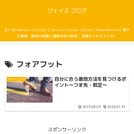
ジェイス ブログ
主にWordPress｜CentOS｜Ubuntu｜Python｜React｜ReactNative に関す
る構築・開発の経験と最新技術の検証・実験などをポスト中！
フォアフット
自分に合う着地方法を見つけるポ
トレーニング
イント〜つま先・前足〜
2023.08.03
2026.07.31
スポンサーリンク