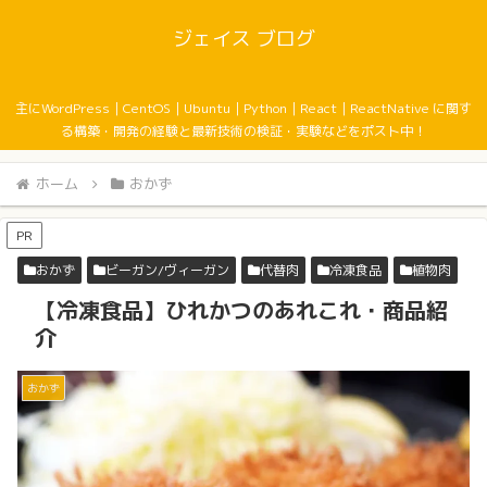
ジェイス ブログ
主にWordPress｜CentOS｜Ubuntu｜Python｜React｜ReactNative に関す
る構築・開発の経験と最新技術の検証・実験などをポスト中！
ホーム
おかず
PR
おかず
ビーガン/ヴィーガン
代替肉
冷凍食品
植物肉
【冷凍食品】ひれかつのあれこれ・商品紹
介
おかず