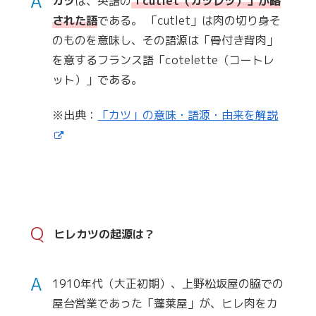
A
カツ
は、英語の
「cutlet（カツレツ）」が略
された語
である。 「cutlet」は肉の切り身そ
のものを意味し、その語源は「骨付き背肉」
を意するフランス語「cotelette（コートレ
ット）」である。
※出典：
「カツ」の意味・語源・由来を解説
Q
ヒレカツの起源は？
A
1910年代（大正初期）、上野松坂屋の脇での
屋台営業であった「蓬莱屋」が、ヒレ肉をカ