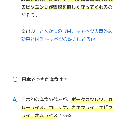
るビタミンＵが胃腸を優しく守ってくれる
の
だそう。
※出典：
とんかつのお供、キャベツの意外な
効果とは?! キャベツの魅力に迫る
Q
日本でできた洋食は？
A
日本的な洋食の代表が、
ポークカツレツ、カ
レーライス、コロッケ、カキフライ、エビフ
ライ、オムライス
である。