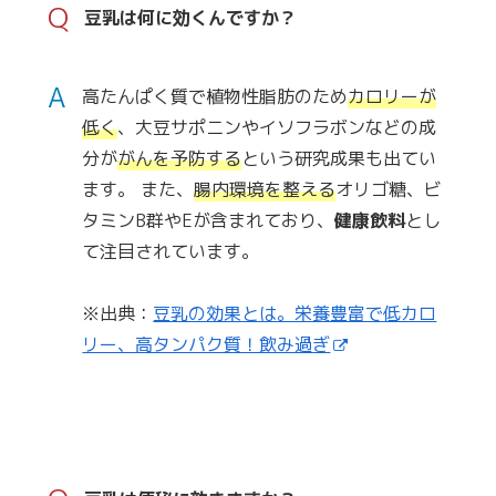
Q
豆乳は何に効くんですか？
A
高たんぱく質で植物性脂肪のため
カロリーが
低く
、大豆サポニンやイソフラボンなどの成
分が
がんを予防する
という研究成果も出てい
ます。 また、
腸内環境を整える
オリゴ糖、ビ
タミンB群やEが含まれており、
健康飲料
とし
て注目されています。
※出典：
豆乳の効果とは。栄養豊富で低カロ
リー、高タンパク質！飲み過ぎ