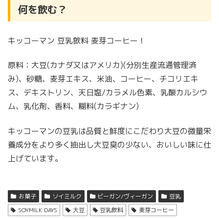
何を飲む？
キッコーマン 豆乳飲料 麦芽コーヒー！
原料：大豆(カナダ又はアメリカ)(分別生産流通管理済
み)、砂糖、麦芽エキス、米油、コーヒー、チコリエキ
ス、デキストリン、天日塩/カラメル色素、乳酸カルシウ
ム、乳化剤、香料、糊料(カラギナン)
キッコーマンの豆乳は品質と鮮度にこだわり大豆の微量栄
養成分をより多く抽出し大豆臭の少ない、おいしい味に仕
上げています。
お菓子
ソイミルク
ビーガン/ヴィーガン
豆乳
SOYMILK DAYS
大豆
豆乳飲料
麦芽コーヒー