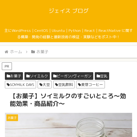
ジェイス ブログ
主にWordPress｜CentOS｜Ubuntu｜Python｜React｜ReactNative に関す
る構築・開発の経験と最新技術の検証・実験などをポスト中！
ホーム
お菓子
PR
お菓子
ソイミルク
ビーガン/ヴィーガン
豆乳
SOYMILK DAYS
大豆
豆乳飲料
麦芽コーヒー
【お菓子】ソイミルクのすごいところ〜効
能効果・商品紹介〜
お菓子