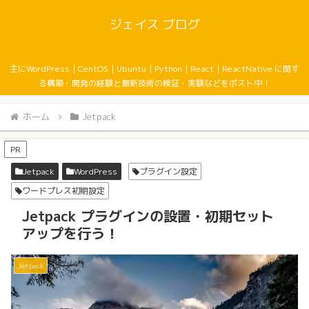
ジェイス ブログ
主にWordPress｜CentOS｜Ubuntu｜Python｜React｜ReactNative に関す
る構築・開発の経験と最新技術の検証・実験などをポスト中！
ホーム
Jetpack
PR
Jetpack
WordPress
プラグイン設定
ワードプレス初期設定
Jetpack プラグインの設置・初期セット
アップを行う！
Jetpack