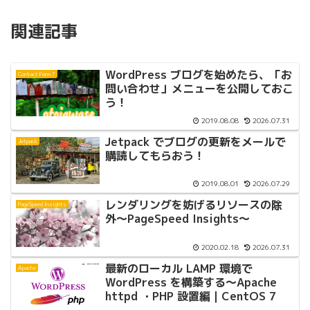
関連記事
WordPress ブログを始めたら、「お
Contact Form 7
問い合わせ」メニューを公開しておこ
う！
2019.08.08
2026.07.31
Jetpack でブログの更新をメールで
Jetpack
購読してもらおう！
2019.08.01
2026.07.29
レンダリングを妨げるリソースの除
PageSpeed Insights
外〜PageSpeed Insights〜
2020.02.18
2026.07.31
最新のローカル LAMP 環境で
Apache
WordPress を構築する〜Apache
httpd ・PHP 設置編｜CentOS 7