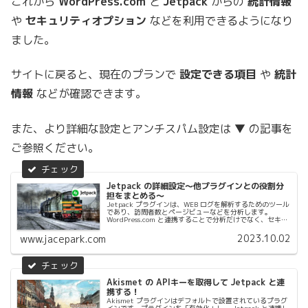
これから
WordPress.com
と
Jetpack
からの
統計情報
や
セキュリティオプション
などを利用できるようになり
ました。
サイトに戻ると、現在のプランで
設定できる項目
や
統計
情報
などが確認できます。
また、より詳細な設定とアンチスパム設定は ▼ の記事を
ご参照ください。
Jetpack の詳細設定〜他プラグインとの役割分
担をまとめる〜
Jetpack プラグインは、WEB ログを解析するためのツール
であり、訪問者数とページビューなどを分析します。
WordPress.com と連携することで分析だけでなく、セキュ
リティやパフォーマンスツールなど様々な機能が実装でき
ます。現状...
2023.10.02
www.jacepark.com
Akismet の APIキーを取得して Jetpack と連
携する！
Akismet プラグインはデフォルトで設置されているプラグ
インです。プラグインを「有効化」し、 Jetpack と連携し