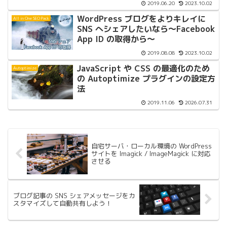
2019.06.20
2023.10.02
WordPress ブログをよりキレイに
All in One SEO Pack
SNS へシェアしたいなら〜Facebook
App ID の取得から〜
2019.08.08
2023.10.02
JavaScript や CSS の最適化のため
Autoptimize
の Autoptimize プラグインの設定方
法
2019.11.06
2026.07.31
自宅サーバ・ローカル環境の WordPress
サイトを Imagick / ImageMagick に対応
させる
ブログ記事の SNS シェアメッセージをカ
スタマイズして自動共有しよう！