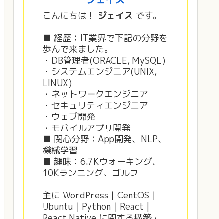
こんにちは！
ジェイス
です。
■ 経歴：IT業界で下記の分野を
歩んで来ました。
・DB管理者(ORACLE, MySQL)
・システムエンジニア(UNIX,
LINUX)
・ネットワークエンジニア
・セキュリティエンジニア
・ウェブ開発
・モバイルアプリ開発
■ 関心分野：App開発、NLP、
機械学習
■ 趣味：6.7Kウォーキング、
10Kランニング、ゴルフ
主に WordPress｜CentOS｜
Ubuntu｜Python｜React |
React Native に関する構築・