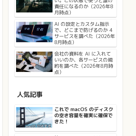
い。この状態で使うと誰の
責任になるのか（2026年8
月時点）
AI の設定とカスタム指示
で、どこまで防げるのか 4
サービスを調べた（2026年
8月時点）
会社の資料を AI に入れて
いいのか、各サービスの規
約を調べた（2026年8月時
点）
人気記事
これで macOS のディスク
の空き容量を確実に確保で
きた！