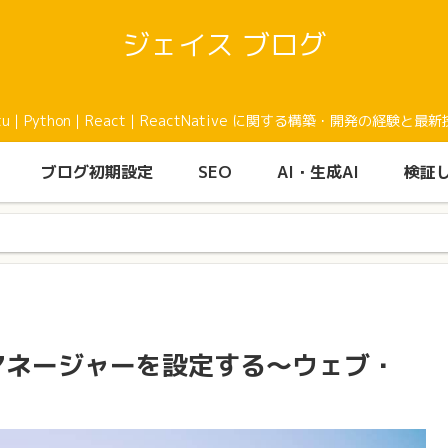
ジェイス ブログ
buntu｜Python｜React｜ReactNative に関する構築・開発の
ブログ初期設定
SEO
AI・生成AI
検証
e タグマネージャーを設定する〜ウェブ・