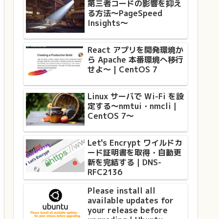
第三者コードの影響を抑え
る方法〜PageSpeed
Insights〜
React アプリを開発環境か
ら Apache 本番環境へ移行
せよ〜 | CentOS 7
Linux サーバで Wi-Fi を設
定する〜nmtui・nmcli｜
CentOS 7〜
Let's Encrypt ワイルドカ
ード証明書を取得・自動更
新を完結する｜DNS-
RFC2136
Please install all
available updates for
your release before