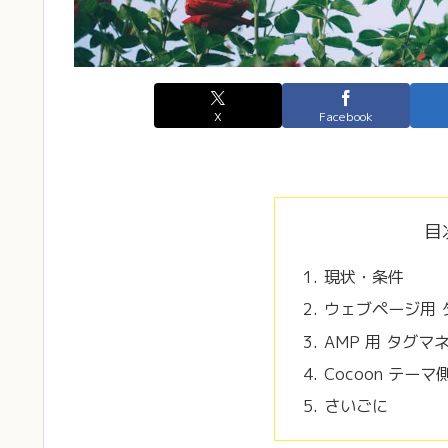
X
Facebook
目
現状・条件
ウェブページ用 
AMP 用 タグマ
Cocoon テー
さいごに