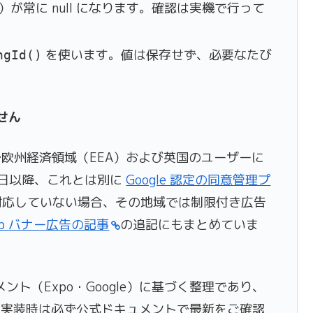
FA）が常に null になります。確認は実機で行って
を使います。値は保存せず、必要なたび
ngId()
ません
ob で欧州経済領域（EEA）および英国のユーザーに
16 日以降、これとは別に
Google 認定の同意管理プ
対応していない場合、その地域では制限付き広告
ob バナー広告の記事
の追記にもまとめていま
ュメント（Expo・Google）に基づく整理であり、
。実装時は必ず公式ドキュメントで最新をご確認