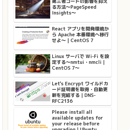
第三者コードの影響を抑え
る方法〜PageSpeed
Insights〜
React アプリを開発環境か
ら Apache 本番環境へ移行
せよ〜 | CentOS 7
Linux サーバで Wi-Fi を設
定する〜nmtui・nmcli｜
CentOS 7〜
Let's Encrypt ワイルドカ
ード証明書を取得・自動更
新を完結する｜DNS-
RFC2136
Please install all
available updates for
your release before
upgrading｜Ubuntu