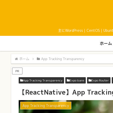
主にWordPress｜CentOS｜U
ホーム
ホーム
App Tracking Transparency
PR
App Tracking Transparency
Expo bare
Expo Router
【ReactNative】App Tracki
App Tracking Transparency