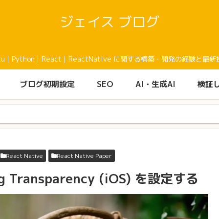
ジェイス ブログ
buntu｜Python｜React｜ReactNative に関する構築・開発の
ブログ初期設定
SEO
AI・生成AI
検証
React Native
React Native Paper
ng Transparency (iOS) を設定する