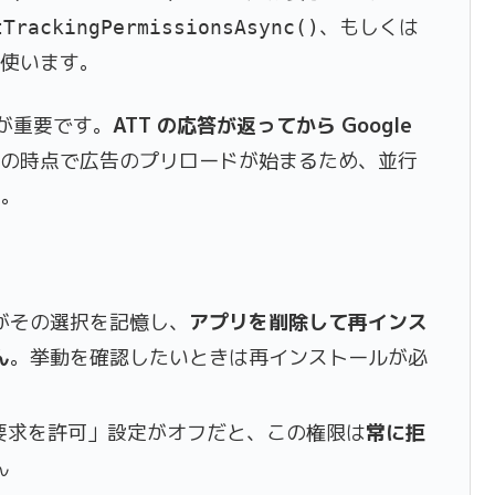
、もしくは
tTrackingPermissionsAsync()
使います。
序が重要です。
ATT の応答が返ってから Google
化の時点で広告のプリロードが始まるため、並行
す。
がその選択を記憶し、
アプリを削除して再インス
ん
。挙動を確認したいときは再インストールが必
要求を許可」設定がオフだと、この権限は
常に拒
ん