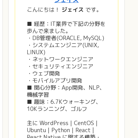
こんにちは！
ジェイス
です。
■ 経歴：IT業界で下記の分野を
歩んで来ました。
・DB管理者(ORACLE, MySQL)
・システムエンジニア(UNIX,
LINUX)
・ネットワークエンジニア
・セキュリティエンジニア
・ウェブ開発
・モバイルアプリ開発
■ 関心分野：App開発、NLP、
機械学習
■ 趣味：6.7Kウォーキング、
10Kランニング、ゴルフ
主に WordPress｜CentOS｜
Ubuntu｜Python｜React |
React Native に関する構築・