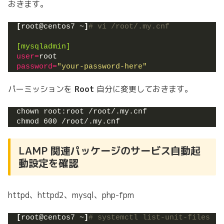
おきます。
[
root@centos7 ~
]
# vi /root/.my.cnf
[mysqladmin]
user
=
root
password
=
"your-password-here"
パーミッションを
Root
自分に変更しておきます。
chown root:root /root/.my.cnf
chmod 600 /root/.my.cnf
LAMP 関連パッケージのサービス自動起
動設定を確認
httpd、httpd2、mysql、php-fpm
[
root@centos7 ~
]
# systemctl list-unit-files | 