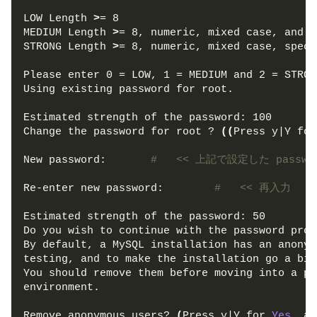
LOW Length 
>
= 8
MEDIUM Length 
>
= 8, numeric, mixed case, and s
STRONG Length 
>
= 8, numeric, mixed case, speci
Please enter 0 = LOW, 1 = MEDIUM and 2 = STRON
Using existing password for root.
Estimated strength of the password: 100
Change the password for root ? 
((
Press y|Y for
New password:       
#   << 上記で設定した passwo
Re-enter new password:        
#   << 再入力
Estimated strength of the password: 50
Do you wish to continue with the password prov
By default, a MySQL installation has an anonym
testing, and to make the installation go a bit
You should remove them before moving into a pr
environment.
Remove anonymous users? 
(
Press y|Y for 
Yes
, an