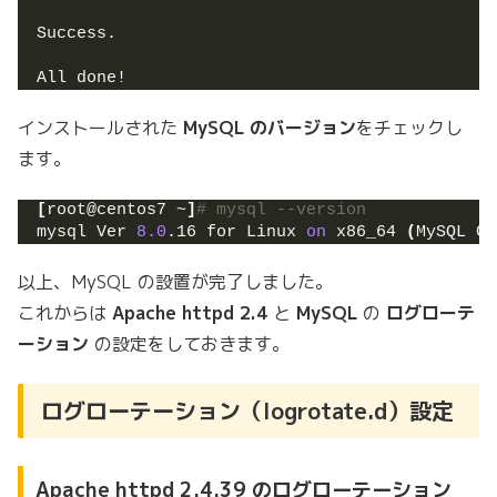
Success.
All done!
インストールされた
MySQL のバージョン
をチェックし
ます。
[
root@centos7 ~
]
# mysql --version
mysql Ver 
8.0
.16 for Linux 
on
 x86_64 
(
MySQL Co
以上、MySQL の設置が完了しました。
これからは
Apache httpd 2.4
と
MySQL
の
ログローテ
ーション
の設定をしておきます。
ログローテーション（logrotate.d）設定
Apache httpd 2.4.39 のログローテーション