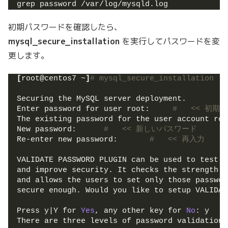
grep password /var/log/mysqld.log
初期パスワードを確認したら、
mysql_secure_installation
を実行してパスワードを変
更します。
[
root@centos7 ~
]
# mysql_secure_installation
Securing the MySQL server deployment.
Enter password for user root:     
#   << 初
The existing password for the user account roo
New password:      
#   << 新しいパスワード
Re-enter new password:       
#   << 再入力
VALIDATE PASSWORD PLUGIN can be used to test p
and improve security. It checks the strength o
and allows the users to set only those passwor
secure enough. Would you like to setup VALIDAT
Press y|Y for 
Yes
, any other key for 
No
: y    
There are three levels of password validation 