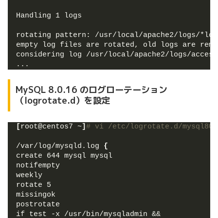
Handling 1 logs
rotating pattern: /usr/local/apache2/logs/*log
empty log files are rotated, old logs are remo
considering log /usr/local/apache2/logs/access
...
MySQL 8.0.16 のログローテーション
（logrotate.d）を設定
[
root@centos7 ~
]
# vi /etc/logrotate.d/mysql80
/var/log/mysqld.log 
{
create 644 mysql mysql
notifempty
weekly
rotate 5
missingok
postrotate
if test -x /usr/bin/mysqladmin &&