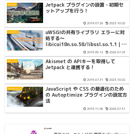
Jetpack プラグインの設置・初期セ
Jetpack
ットアップを行う！
2019.07.26
2023.10.02
uWSGIの共有ライブラリ エラーに対
CentOS 7
処する〜
libicui18n.so.58/libssl.so.1.1｜
CentOS 7
2019.09.12
2026.07.29
Akismet の APIキーを取得して
Akismet
Jetpack と連携する！
2019.07.31
2023.10.02
JavaScript や CSS の最適化のため
Autoptimize
の Autoptimize プラグインの設定方
法
2019.11.06
2026.07.31