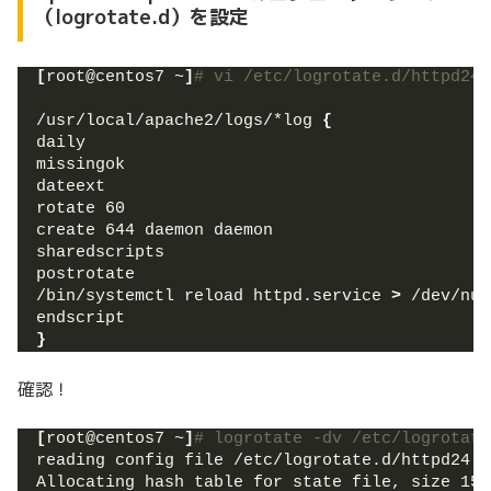
（logrotate.d）を設定
[
root@centos7 ~
]
# vi /etc/logrotate.d/httpd24
/usr/local/apache2/logs/*log 
{
daily
missingok
dateext
rotate 60
create 644 daemon daemon
sharedscripts
postrotate
/bin/systemctl reload httpd.service 
>
 /dev/nul
endscript
}
確認！
[
root@centos7 ~
]
# logrotate -dv /etc/logrotate
reading config file /etc/logrotate.d/httpd24
Allocating hash table for state file, size 153