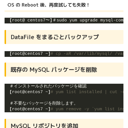
OS の Reboot 後、再度試しても失敗！
[
root@ centos7〜
]
＃sudo yum upgrade mysql-comm
DataFile をまるごとバックアップ
[
root@centos7 ~
]
# cp -aR /var/lib/mysql/ /var/
既存の MySQL パッケージを削除
＃インストールされたパッケージを確認
[
root@centos7 ~
]
# yum list installed | cut -d 
＃不要なパッケージを削除します。
[
root@centos7 ~
]
# yum remove -y `yum list inst
MySQL リポジトリを追加