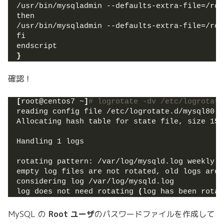
/usr/bin/mysqladmin --defaults-extra-file=/roo
then
/usr/bin/mysqladmin --defaults-extra-file=/roo
fi
endscript
}
確認！
[
root@centos7 ~
]
# logrotate -dv /etc/logrotate
reading config file /etc/logrotate.d/mysql80
Allocating hash table for state file, size 153
Handling 1 logs
rotating pattern: /var/log/mysqld.log weekly 
(
empty log files are not rotated, old logs are 
considering log /var/log/mysqld.log
log does not need rotating 
(
log has been rotat
MySQL の
Root ユーザ
のパスワードファイルを作成して