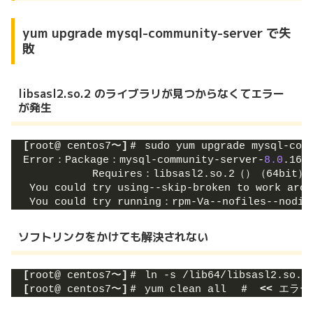
yum upgrade mysql-community-server で失
敗
libsasl2.so.2 のライブラリが見つからなくてエラー
が発生
[
root@ centos7〜
]
＃ sudo yum upgrade mysql-com
Error：Package：mysql-community-server-
8.0
.16-
           Requires：libsasl2.so.2（）（64bit）
 You could try using--skip-broken to work arou
 You could try running：rpm-Va--nofiles--nodig
ソフトリンクをかけても解決されない
[
root@ centos7〜
]
＃ ln -s /lib64/libsasl2.so.
3
[
root@ centos7〜
]
＃ yum clean all  ＃　
<<
 エラ