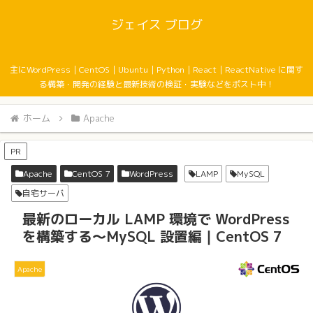
ジェイス ブログ
主にWordPress｜CentOS｜Ubuntu｜Python｜React｜ReactNative に関す
る構築・開発の経験と最新技術の検証・実験などをポスト中！
ホーム
Apache
PR
Apache
CentOS 7
WordPress
LAMP
MySQL
自宅サーバ
最新のローカル LAMP 環境で WordPress
を構築する〜MySQL 設置編｜CentOS 7
Apache