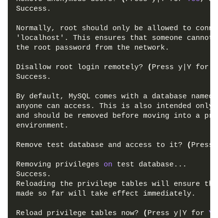
Success.
Normally, root should only be allowed to conne
'localhost'. This ensures that someone cannot 
the root password from the network.
Disallow root login remotely? 
(
Press y|Y for 
Y
Success.
By default, MySQL comes with a database named 
anyone can access. This is also intended only 
and should be removed before moving into a pro
environment.
Remove test database and access to it? 
(
Press 
Removing privileges 
on
 test database...
Success.
Reloading the privilege tables will ensure tha
made so far will take effect immediately.
Reload privilege tables now? 
(
Press y|Y for 
Ye